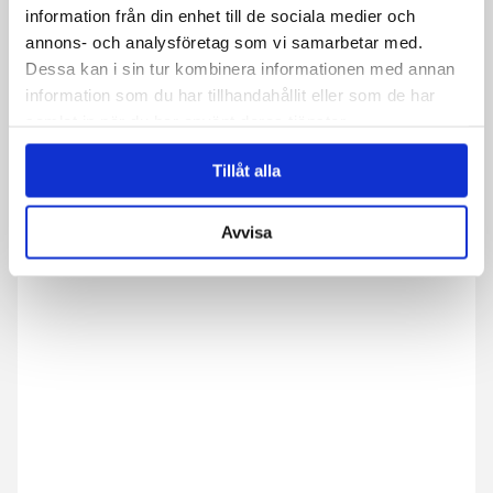
E -post
*
information från din enhet till de sociala medier och
annons- och analysföretag som vi samarbetar med.
Dessa kan i sin tur kombinera informationen med annan
information som du har tillhandahållit eller som de har
Telefon
samlat in när du har använt deras tjänster.
Tillåt alla
Melding
*
Avvisa