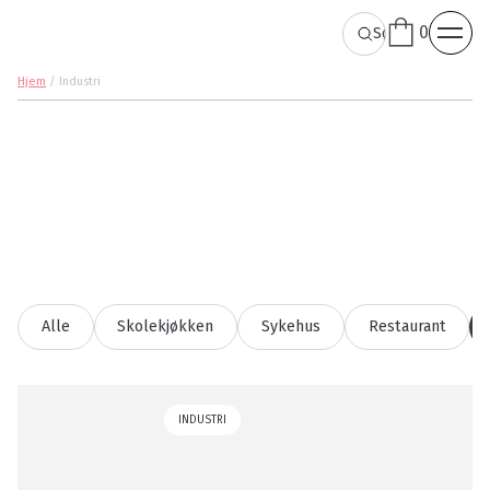
0
Hjem
/
Industri
Alle
Skolekjøkken
Sykehus
Restaurant
INDUSTRI