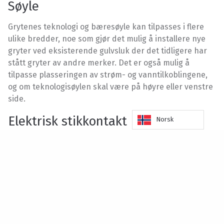
Søyle
Grytenes teknologi og bæresøyle kan tilpasses i flere
ulike bredder, noe som gjør det mulig å installere nye
gryter ved eksisterende gulvsluk der det tidligere har
stått gryter av andre merker. Det er også mulig å
tilpasse plasseringen av strøm- og vanntilkoblingene,
og om teknologisøylen skal være på høyre eller venstre
side.
Elektrisk stikkontakt
Norsk
Strømuttak. 230 V, maks. 10 A, plassert foran på
teknologisøylen. For tilkobling av et apparat, f.eks. en
stavmikser.
M6-varianter
- M6: Tradisjonell tippehøyde på 400 mm.
Hi- M6: Har en høyere tippehøyde på 600 mm, noe som