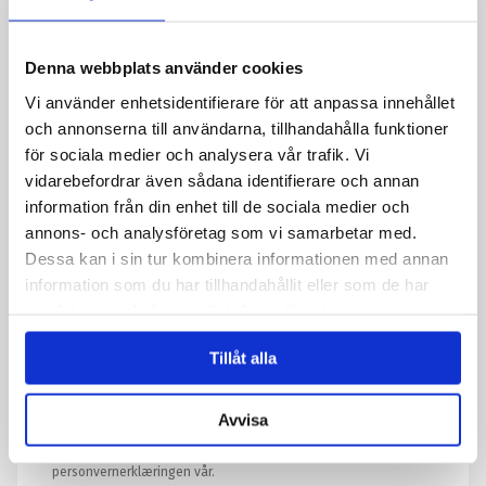
Denna webbplats använder cookies
Melding
*
Vi använder enhetsidentifierare för att anpassa innehållet
och annonserna till användarna, tillhandahålla funktioner
för sociala medier och analysera vår trafik. Vi
vidarebefordrar även sådana identifierare och annan
information från din enhet till de sociala medier och
annons- och analysföretag som vi samarbetar med.
Dessa kan i sin tur kombinera informationen med annan
information som du har tillhandahållit eller som de har
samlat in när du har använt deras tjänster.
Tillåt alla
Avvisa
Ved å sende skjemaet godtar du at vi lagrer informasjon om deg.
Les mer om hvordan vi behandler personopplysningene dine i
personvernerklæringen vår.