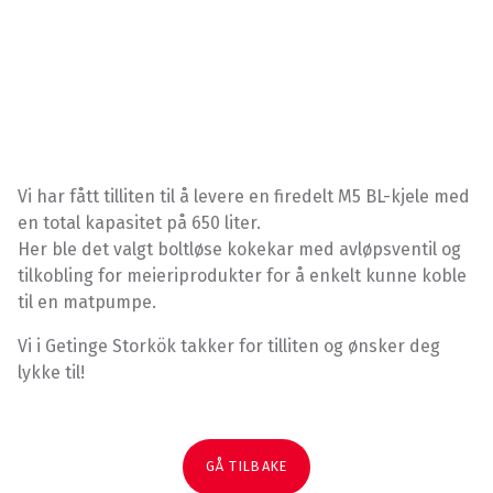
Vi har fått tilliten til å levere en firedelt M5 BL-kjele med
en total kapasitet på 650 liter.
Her ble det valgt boltløse kokekar med avløpsventil og
tilkobling for meieriprodukter for å enkelt kunne koble
til en matpumpe.
Vi i Getinge Storkök takker for tilliten og ønsker deg
lykke til!
GÅ TILBAKE