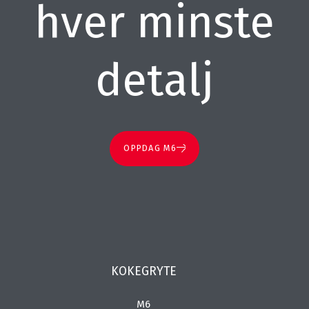
hver minste
detalj
OPPDAG M6
KOKEGRYTE
M6