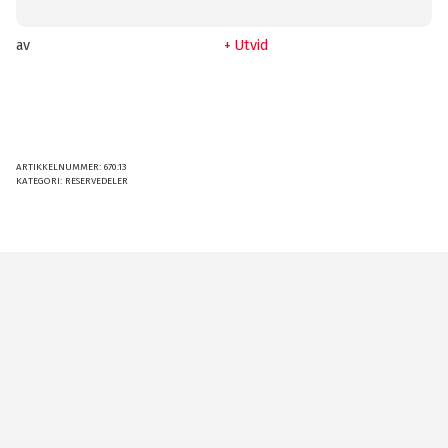
av
Utvid
ARTIKKELNUMMER:
670.13
KATEGORI:
RESERVEDELER