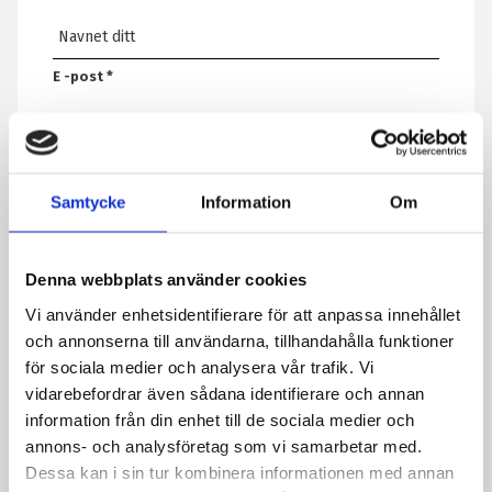
E -post
*
Telefon
Samtycke
Information
Om
Melding
*
Denna webbplats använder cookies
Vi använder enhetsidentifierare för att anpassa innehållet
och annonserna till användarna, tillhandahålla funktioner
Ved å sende skjemaet godtar du at vi lagrer informasjon om deg.
för sociala medier och analysera vår trafik. Vi
Les mer om hvordan vi behandler personopplysningene dine i
vidarebefordrar även sådana identifierare och annan
personvernerklæringen vår.
information från din enhet till de sociala medier och
annons- och analysföretag som vi samarbetar med.
CAPTCHA
Dessa kan i sin tur kombinera informationen med annan