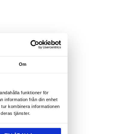
 -post
ltet er skjult når skjemaet
ererer til:
Om
n
*
andahålla funktioner för
n information från din enhet
*
 tur kombinera informationen
deras tjänster.