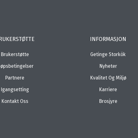
RUKERSTØTTE
INFORMASJON
Brukerstøtte
Getinge Storkök
jøpsbetingelser
Nyheter
Partnere
Kvalitet Og Miljø
Igangsetting
Karriere
Kontakt Oss
Brosjyre