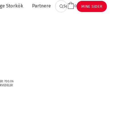
ge Storkök
Partnere
0
SØK
MINE SIDER
ER:
700.06
ERVEDELER