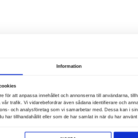
vises
Selger e
Dette fe
vises
Sitat ref
Information
Ditt nav
cookies
e för att anpassa innehållet och annonserna till användarna, tillh
vår trafik. Vi vidarebefordrar även sådana identifierare och anna
E -post
nnons- och analysföretag som vi samarbetar med. Dessa kan i sin
har tillhandahållit eller som de har samlat in när du har använt 
Telefon