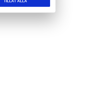
TILLÅT ALLA
*
e skjemaet godtar du at vi lagrer
on om deg. Les mer om hvordan vi
 personopplysningene dine i
nerklæringen vår.
A