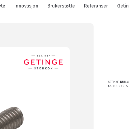
yte
Innovasjon
Brukerstøtte
Referanser
Getin
ARTIKKELNUMM
KATEGORI:
RES