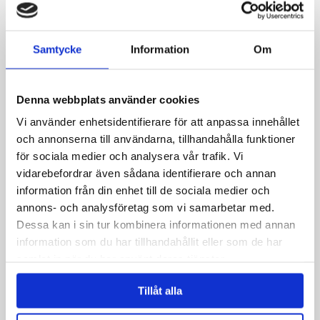
E -post
*
Samtycke
Information
Om
Denna webbplats använder cookies
Telefon
Vi använder enhetsidentifierare för att anpassa innehållet
och annonserna till användarna, tillhandahålla funktioner
för sociala medier och analysera vår trafik. Vi
Melding
*
vidarebefordrar även sådana identifierare och annan
information från din enhet till de sociala medier och
annons- och analysföretag som vi samarbetar med.
Dessa kan i sin tur kombinera informationen med annan
information som du har tillhandahållit eller som de har
samlat in när du har använt deras tjänster.
Tillåt alla