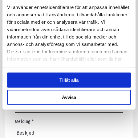
Dette feltet er skjult når skjemaet vises
Vi använder enhetsidentifierare för att anpassa innehållet
Sitat refererer til:
och annonserna till användarna, tillhandahålla funktioner
för sociala medier och analysera vår trafik. Vi
vidarebefordrar även sådana identifierare och annan
information från din enhet till de sociala medier och
Ditt navn
*
annons- och analysföretag som vi samarbetar med.
Dessa kan i sin tur kombinera informationen med annan
information som du har tillhandahållit eller som de har
samlat in när du har använt deras tjänster.
E -post
*
Tillåt alla
Telefon
Avvisa
Melding
*