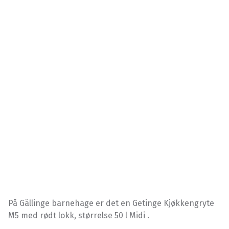
På Gällinge barnehage er det en Getinge Kjøkkengryte
M5 med rødt lokk, størrelse 50 l Midi .