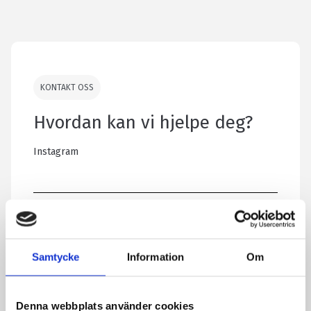
KONTAKT OSS
Hvordan kan vi hjelpe deg?
Instagram
Dette feltet brukes til validering og bør stå
uendret.
Dette feltet er skjult når skjemaet vises
Samtycke
Information
Om
Selger e -post
Denna webbplats använder cookies