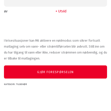
av
Utvid
I krisesituasjoner kan M6 aktivere en nødmodus som sikrer fortsatt
matlaging selv om vann- eller strømtilførselen blir avbrutt. Still inn om
du har tilgang til vann eller ikke, reduser strømmen om nødvendig, og du
er tilbake til matlagingen.
GJØR FORESPØRSELEN
KATEGORI:
TILBEHØR