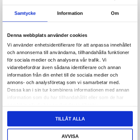
Samtycke
Information
Om
Dette feltet er skjult når skjemaet vises
Sitat refererer til:
Denna webbplats använder cookies
Vi använder enhetsidentifierare för att anpassa innehållet
Ditt navn
*
och annonserna till användarna, tillhandahålla funktioner
för sociala medier och analysera vår trafik. Vi
vidarebefordrar även sådana identifierare och annan
E -post
*
information från din enhet till de sociala medier och
annons- och analysföretag som vi samarbetar med.
Dessa kan i sin tur kombinera informationen med annan
information som du har tillhandahållit eller som de har
Telefon
samlat in när du har använt deras tjänster.
TILLÅT ALLA
Melding
*
AVVISA