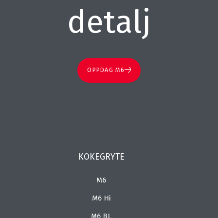
detalj
OPPDAG M6
KOKEGRYTE
M6
M6 Hi
M6 BL