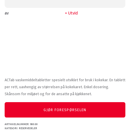
av
Utvid
ACTab vaskemiddeltabletter spesielt utviklet for bruk i kokekar. En tablett
per rett, uavhengig av størrelsen på kokekaret. Enkel dosering.
Skånsom for miljøet og for de ansatte på kjøkkenet.
GJØR FORESPØRSELEN
ARTIKKELNUMMER:
900.00
KATEGORI:
RESERVEDELER