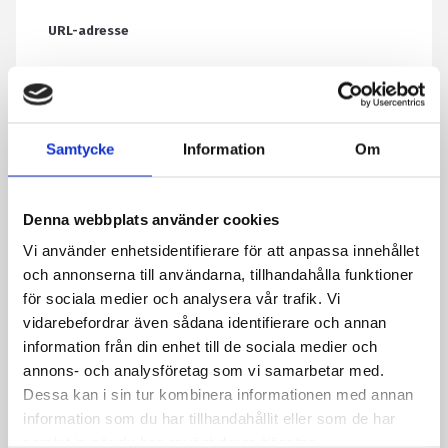
URL-adresse
Dette feltet brukes til validering og bør stå
uendret.
Samtycke
Information
Om
Dette feltet er skjult når skjemaet vises
Selger e -post
Denna webbplats använder cookies
Vi använder enhetsidentifierare för att anpassa innehållet
Dette feltet er skjult når skjemaet vises
och annonserna till användarna, tillhandahålla funktioner
Sitat refererer til:
för sociala medier och analysera vår trafik. Vi
vidarebefordrar även sådana identifierare och annan
information från din enhet till de sociala medier och
Ditt navn
*
annons- och analysföretag som vi samarbetar med.
Dessa kan i sin tur kombinera informationen med annan
information som du har tillhandahållit eller som de har
samlat in när du har använt deras tjänster.
E -post
*