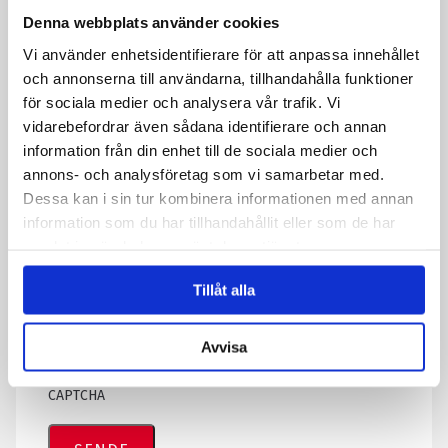
Melding
*
Denna webbplats använder cookies
Vi använder enhetsidentifierare för att anpassa innehållet
och annonserna till användarna, tillhandahålla funktioner
för sociala medier och analysera vår trafik. Vi
vidarebefordrar även sådana identifierare och annan
information från din enhet till de sociala medier och
annons- och analysföretag som vi samarbetar med.
Dessa kan i sin tur kombinera informationen med annan
information som du har tillhandahållit eller som de har
samlat in när du har använt deras tjänster.
Tillåt alla
Ved å sende skjemaet godtar du at vi lagrer informasjon om deg.
Les mer om hvordan vi behandler personopplysningene dine i
Avvisa
personvernerklæringen vår.
CAPTCHA