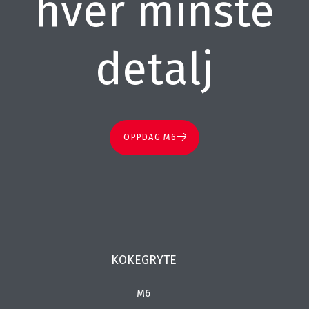
hver minste
detalj
OPPDAG M6
KOKEGRYTE
M6