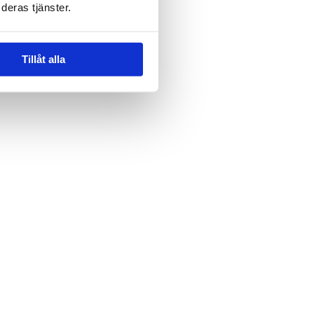
deras tjänster.
Feld ist ausgeblendet, wenn
mular angezeigt wird.
ieht sich auf:
Tillåt alla
e
*
Adresse
*
t
*