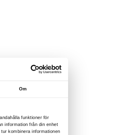
hmen
Feld wird für
rungszwecke verwendet und
Om
unverändert.
Feld ist ausgeblendet, wenn
mular angezeigt wird.
dresse des Verkäufers
andahålla funktioner för
n information från din enhet
 tur kombinera informationen