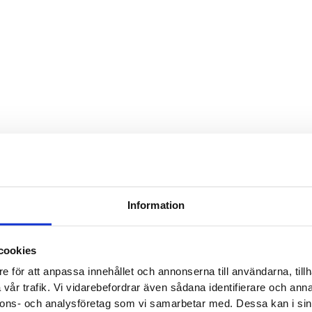
Unterne
Dieses 
Validie
Information
bleibt 
Dieses 
das For
cookies
E-Mail-A
e för att anpassa innehållet och annonserna till användarna, tillh
vår trafik. Vi vidarebefordrar även sådana identifierare och anna
nnons- och analysföretag som vi samarbetar med. Dessa kan i sin