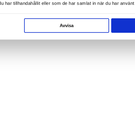
har tillhandahållit eller som de har samlat in när du har använt 
Dieses 
das For
Zitat bez
Avvisa
Ihr Nam
E-Mail-
Telefon
Nachrich