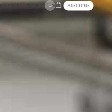
ge Storkök
Partner
0
Suchen
MEINE SEITEN