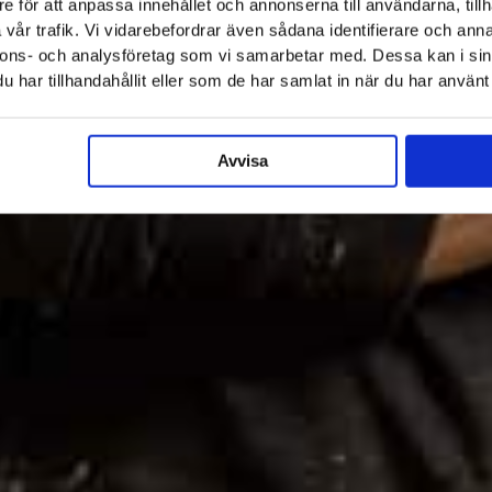
e för att anpassa innehållet och annonserna till användarna, tillh
vår trafik. Vi vidarebefordrar även sådana identifierare och anna
nnons- och analysföretag som vi samarbetar med. Dessa kan i sin
har tillhandahållit eller som de har samlat in när du har använt 
Avvisa