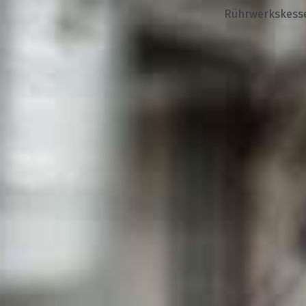
Rührwerkskess