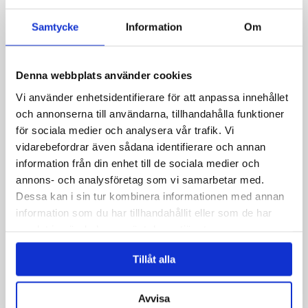
Samtycke
Information
Om
E-Mail-Adresse
*
Denna webbplats använder cookies
Vi använder enhetsidentifierare för att anpassa innehållet
Telefon
och annonserna till användarna, tillhandahålla funktioner
för sociala medier och analysera vår trafik. Vi
vidarebefordrar även sådana identifierare och annan
information från din enhet till de sociala medier och
Nachricht
*
annons- och analysföretag som vi samarbetar med.
Dessa kan i sin tur kombinera informationen med annan
information som du har tillhandahållit eller som de har
samlat in när du har använt deras tjänster.
Tillåt alla
Avvisa