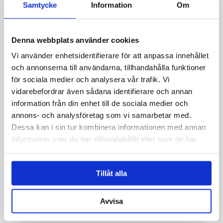
E-Mail-Adresse
*
Samtycke
Information
Om
Denna webbplats använder cookies
Telefon
Vi använder enhetsidentifierare för att anpassa innehållet
och annonserna till användarna, tillhandahålla funktioner
för sociala medier och analysera vår trafik. Vi
Nachricht
*
vidarebefordrar även sådana identifierare och annan
information från din enhet till de sociala medier och
annons- och analysföretag som vi samarbetar med.
Dessa kan i sin tur kombinera informationen med annan
information som du har tillhandahållit eller som de har
samlat in när du har använt deras tjänster.
Tillåt alla
Avvisa