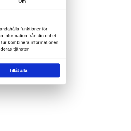
Om
e
*
andahålla funktioner för
Adresse
*
n information från din enhet
 tur kombinera informationen
deras tjänster.
Tillåt alla
t
*