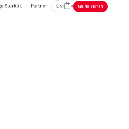
ge Storkök
Partner
0
Suchen
MEINE SEITEN