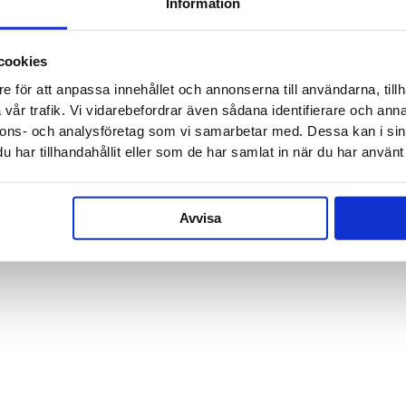
Information
Ihr Nam
cookies
e för att anpassa innehållet och annonserna till användarna, tillh
E-Mail-
vår trafik. Vi vidarebefordrar även sådana identifierare och anna
nnons- och analysföretag som vi samarbetar med. Dessa kan i sin
har tillhandahållit eller som de har samlat in när du har använt 
Telefon
Avvisa
Nachrich