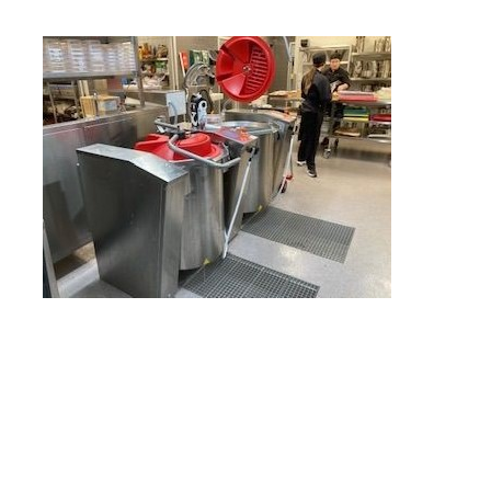
he des Elite-Hotels The Wood finden Sie große Kochtöpfe mi
r wurden wir mit der Lieferung von 2 M5 75l und 100l betraut
orkök danken Ihnen für Ihr Vertrauen und wünschen Ihnen vi