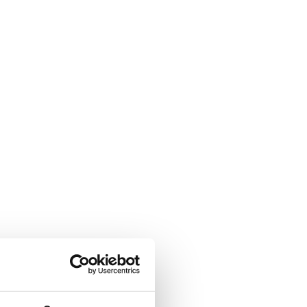
Feld wird für
rungszwecke verwendet und
unverändert.
Feld ist ausgeblendet, wenn
mular angezeigt wird.
dresse des Verkäufers
Feld ist ausgeblendet, wenn
mular angezeigt wird.
ieht sich auf: