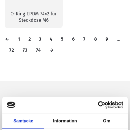
O-Ring EPDM 74×2 für
Steckdose M6
←
1
2
3
4
5
6
7
8
9
...
72
73
74
→
Samtycke
Information
Om