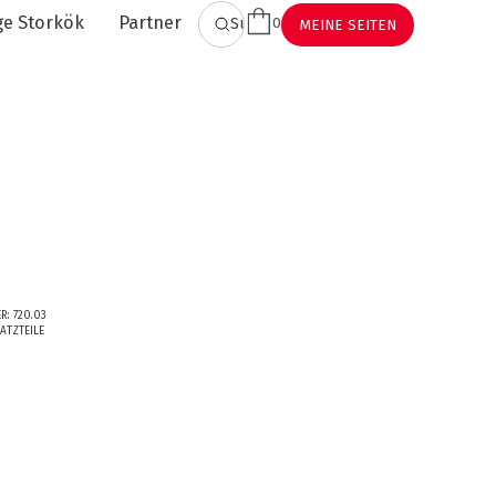
ge Storkök
Partner
0
SUCHEN
MEINE SEITEN
ER:
720.03
ATZTEILE