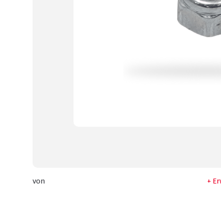
von
Er