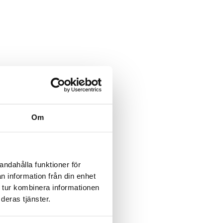
Feld ist ausgeblendet, wenn
mular angezeigt wird.
dresse des Verkäufers
Feld ist ausgeblendet, wenn
mular angezeigt wird.
ieht sich auf:
Om
e
*
andahålla funktioner för
n information från din enhet
Adresse
*
 tur kombinera informationen
deras tjänster.