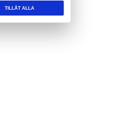
TILLÅT ALLA
t
*
bsenden des Formulars erklären Sie sich
verstanden, dass wir Informationen über
ern. Lesen Sie mehr darüber, wie wir Ihre
ezogenen Daten verarbeiten, in unserer
tzerklärung.
A