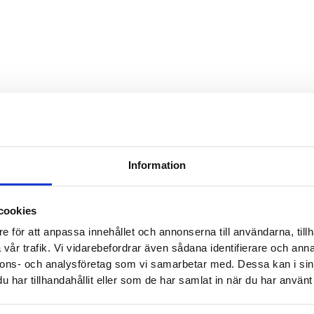
Dieses 
das For
E-Mail-A
Dieses 
das For
Zitat bez
Information
Ihr Nam
cookies
e för att anpassa innehållet och annonserna till användarna, tillh
vår trafik. Vi vidarebefordrar även sådana identifierare och anna
E-Mail-
nnons- och analysföretag som vi samarbetar med. Dessa kan i sin
har tillhandahållit eller som de har samlat in när du har använt 
Telefon