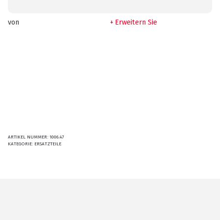
von
Erweitern Sie
ARTIKEL NUMMER:
1006.47
KATEGORIE:
ERSATZTEILE