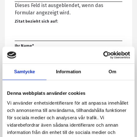
Dieses Feld ist ausgeblendet, wenn das
Formular angezeigt wird.
Zitat bezieht sich auf:
Ihr Name
*
E-Mail-Adresse
*
Samtycke
Information
Om
Denna webbplats använder cookies
Telefon
Vi använder enhetsidentifierare för att anpassa innehållet
och annonserna till användarna, tillhandahålla funktioner
för sociala medier och analysera vår trafik. Vi
Nachricht
*
vidarebefordrar även sådana identifierare och annan
information från din enhet till de sociala medier och