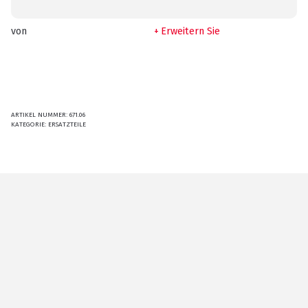
von
Erweitern Sie
ARTIKEL NUMMER:
671.06
KATEGORIE:
ERSATZTEILE