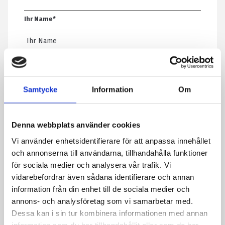
Ihr Name
*
E-Mail-Adresse
*
Samtycke
Information
Om
Telefon
Denna webbplats använder cookies
Nachricht
*
Vi använder enhetsidentifierare för att anpassa innehållet
och annonserna till användarna, tillhandahålla funktioner
för sociala medier och analysera vår trafik. Vi
vidarebefordrar även sådana identifierare och annan
Mit dem Absenden des Formulars erklären Sie sich damit
information från din enhet till de sociala medier och
einverstanden, dass wir Informationen über Sie speichern.
annons- och analysföretag som vi samarbetar med.
Lesen Sie mehr darüber, wie wir Ihre personenbezogenen Daten
Dessa kan i sin tur kombinera informationen med annan
verarbeiten, in unserer Datenschutzerklärung.
information som du har tillhandahållit eller som de har