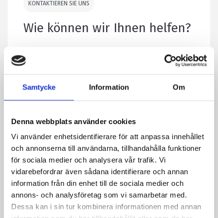
KONTAKTIEREN SIE UNS
Wie können wir Ihnen helfen?
Kommentare
Dieses Feld wird für Validierungszwecke
Samtycke
Information
Om
verwendet und bleibt unverändert.
Dieses Feld ist ausgeblendet, wenn das
Denna webbplats använder cookies
Formular angezeigt wird.
E-Mail-Adresse des Verkäufers
Vi använder enhetsidentifierare för att anpassa innehållet
och annonserna till användarna, tillhandahålla funktioner
för sociala medier och analysera vår trafik. Vi
vidarebefordrar även sådana identifierare och annan
Dieses Feld ist ausgeblendet, wenn das
information från din enhet till de sociala medier och
Formular angezeigt wird.
annons- och analysföretag som vi samarbetar med.
Zitat bezieht sich auf:
Dessa kan i sin tur kombinera informationen med annan