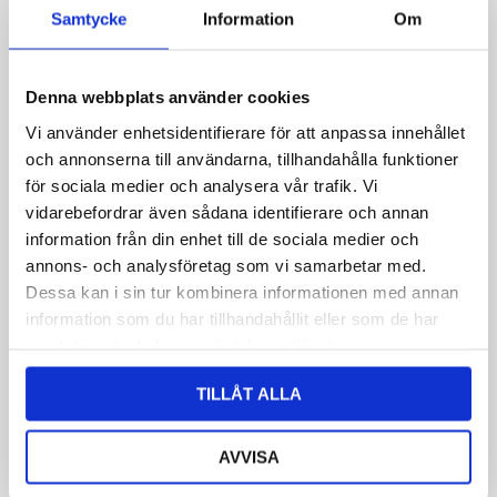
Samtycke
Information
Om
Denna webbplats använder cookies
Vi använder enhetsidentifierare för att anpassa innehållet
KONTAKTIEREN SIE UNS
och annonserna till användarna, tillhandahålla funktioner
för sociala medier och analysera vår trafik. Vi
Wie können wir Ihnen helfen?
vidarebefordrar även sådana identifierare och annan
information från din enhet till de sociala medier och
Instagram
annons- och analysföretag som vi samarbetar med.
Dessa kan i sin tur kombinera informationen med annan
information som du har tillhandahållit eller som de har
Dieses Feld wird für Validierungszwecke
samlat in när du har använt deras tjänster.
verwendet und bleibt unverändert.
Dieses Feld ist ausgeblendet, wenn das
TILLÅT ALLA
Formular angezeigt wird.
E-Mail-Adresse des Verkäufers
AVVISA