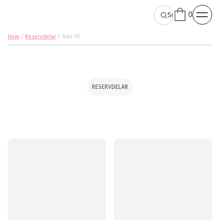
0
Hem
/
Reservdelar
/
Sida 70
RESERVDELAR