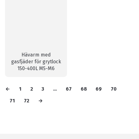
Hävarm med
gasfjäder för grytlock
150-400L M5-M6
←
1
2
3
…
67
68
69
70
71
72
→