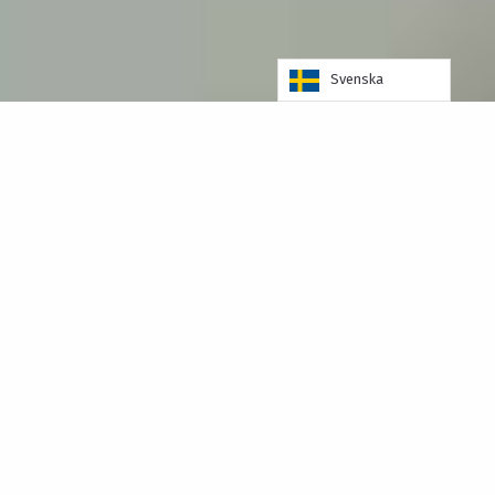
Svenska
Kvalitet och ergonomi
Alla kokgrytor från Getinge Storkök är ergonomiskt
utformade, extremt hållbara och enkla att hantera. Det
gör arbetet roligare och minskar påfrestningarna på
kroppen.
Energieffektivt
Med en energieffektivitet på ca 95% enligt EFCEM
standard innebär det att i stort sett all energi man
tillför kokgrytan omvandlas till uppvärmning.