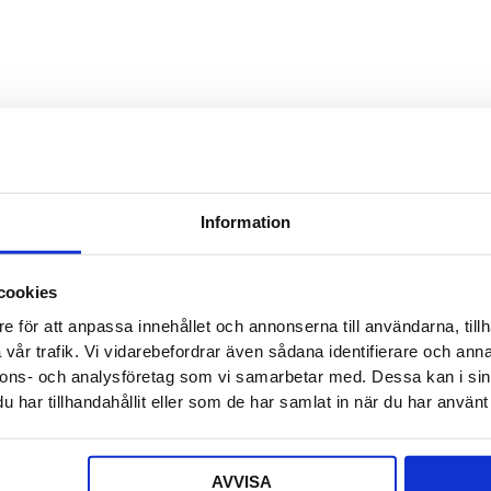
Detta f
Säljaren
Detta f
Offert a
Information
Ditt nam
cookies
e för att anpassa innehållet och annonserna till användarna, tillh
E-post
*
vår trafik. Vi vidarebefordrar även sådana identifierare och anna
nnons- och analysföretag som vi samarbetar med. Dessa kan i sin
har tillhandahållit eller som de har samlat in när du har använt 
Telefon
AVVISA