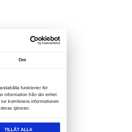
ält är dolt när formuläret visas
 epost
ält är dolt när formuläret visas
vser:
Om
n
*
andahålla funktioner för
n information från din enhet
 tur kombinera informationen
deras tjänster.
TILLÅT ALLA