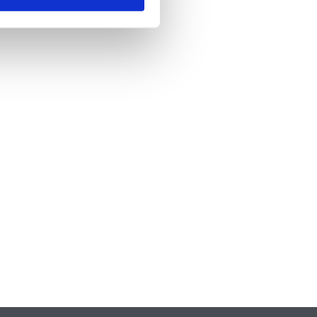
nde
*
 skicka formuläret godkänner du att vi
formation om dig. Läs mer om hur vi
dina personuppgifter i vår
policy.
A