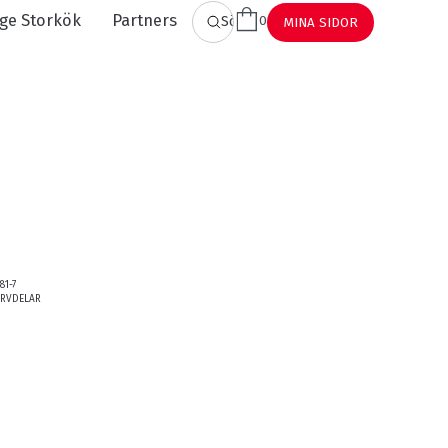
ge Storkök
Partners
0
SÖK
MINA SIDOR
81-7
ERVDELAR