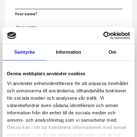
Your name
*
Email
*
Samtycke
Information
Om
Telephone
Denna webbplats använder cookies
Vi använder enhetsidentifierare för att anpassa innehållet
Message
*
och annonserna till användarna, tillhandahålla funktioner
för sociala medier och analysera vår trafik. Vi
vidarebefordrar även sådana identifierare och annan
information från din enhet till de sociala medier och
By submitting the form, you agree that we save information
annons- och analysföretag som vi samarbetar med.
about you. Read more about how we process your personal data
Dessa kan i sin tur kombinera informationen med annan
in our privacy policy.
information som du har tillhandahållit eller som de har