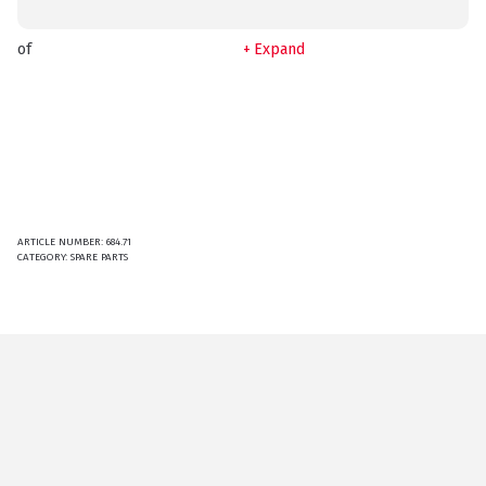
of
Expand
ARTICLE NUMBER:
684.71
CATEGORY:
SPARE PARTS