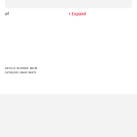
of
Expand
ARTICLE NUMBER:
682.98
CATEGORY:
SPARE PARTS