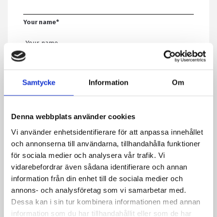
Your name
*
Email
*
Samtycke
Information
Om
Telephone
Denna webbplats använder cookies
Vi använder enhetsidentifierare för att anpassa innehållet
Message
*
och annonserna till användarna, tillhandahålla funktioner
för sociala medier och analysera vår trafik. Vi
vidarebefordrar även sådana identifierare och annan
information från din enhet till de sociala medier och
By submitting the form, you agree that we save information
annons- och analysföretag som vi samarbetar med.
about you. Read more about how we process your personal data
Dessa kan i sin tur kombinera informationen med annan
in our privacy policy.
information som du har tillhandahållit eller som de har