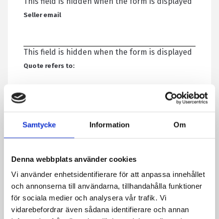
This field is hidden when the form is displayed
Seller email
This field is hidden when the form is displayed
Quote refers to:
Your name
*
Samtycke
Information
Om
Email
*
Denna webbplats använder cookies
Vi använder enhetsidentifierare för att anpassa innehållet
Telephone
och annonserna till användarna, tillhandahålla funktioner
för sociala medier och analysera vår trafik. Vi
vidarebefordrar även sådana identifierare och annan