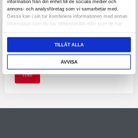
information från din enhet till de sociala medier och
Message
*
annons- och analysföretag som vi samarbetar med.
Dessa kan i sin tur kombinera informationen med annan
information som du har tillhandahållit eller som de har
By submitting the form, you agree that we save information
samlat in när du har använt deras tjänster.
about you. Read more about how we process your personal data
in our privacy policy.
TILLÅT ALLA
CAPTCHA
AVVISA