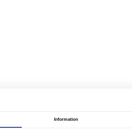
LinkedIn
Detta f
valider
oföränd
Detta f
Säljaren
Detta f
Offert av
Ditt na
Information