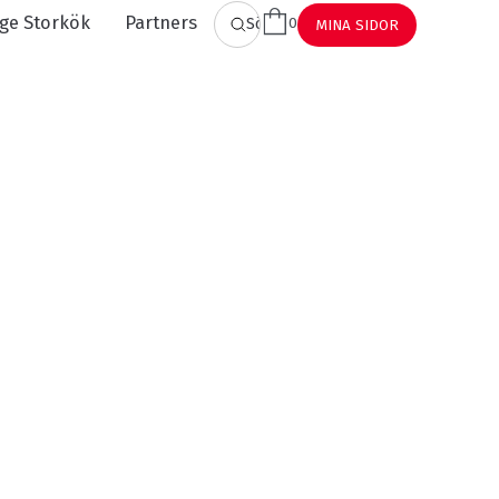
ge Storkök
Partners
0
Sök
MINA SIDOR