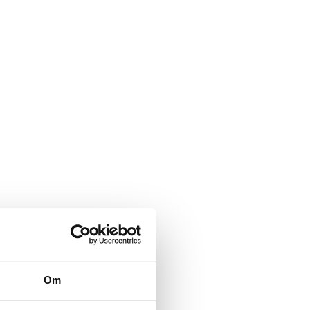
ält används för
ingsändamål och ska lämnas
rat.
ält är dolt när formuläret visas
 epost
ält är dolt när formuläret visas
ser:
mn
*
Om