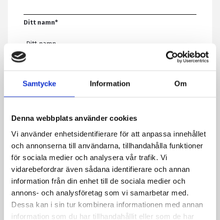
Ditt namn
*
E-post
*
Samtycke
Information
Om
Telefon
Denna webbplats använder cookies
Vi använder enhetsidentifierare för att anpassa innehållet
Meddelande
*
och annonserna till användarna, tillhandahålla funktioner
för sociala medier och analysera vår trafik. Vi
vidarebefordrar även sådana identifierare och annan
information från din enhet till de sociala medier och
Genom att skicka formuläret godkänner du att vi sparar
annons- och analysföretag som vi samarbetar med.
information om dig. Läs mer om hur vi behandlar dina
Dessa kan i sin tur kombinera informationen med annan
personuppgifter i vår integritetspolicy.
information som du har tillhandahållit eller som de har