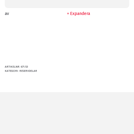
av
Expandera
ARTIKELNR:
671.53
KATEGORI:
RESERVDELAR