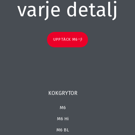
varje detalj
UPPTÄCK M6
KOKGRYTOR
M6
M6 Hi
M6 BL