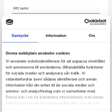
E-post
*
Samtycke
Information
Om
Telefon
Denna webbplats använder cookies
Meddelande
*
Vi använder enhetsidentifierare för att anpassa innehållet
och annonserna till användarna, tillhandahålla funktioner
för sociala medier och analysera vår trafik. Vi
vidarebefordrar även sådana identifierare och annan
Genom att skicka formuläret godkänner du att vi sparar
information från din enhet till de sociala medier och
information om dig. Läs mer om hur vi behandlar dina
annons- och analysföretag som vi samarbetar med.
personuppgifter i vår integritetspolicy.
Dessa kan i sin tur kombinera informationen med annan
CAPTCHA
information som du har tillhandahållit eller som de har
samlat in när du har använt deras tjänster.