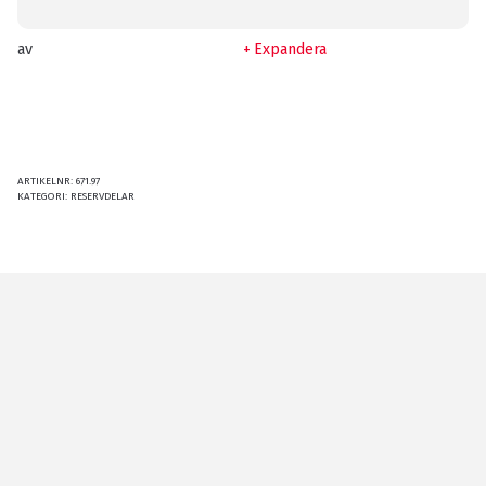
av
Expandera
ARTIKELNR:
671.97
KATEGORI:
RESERVDELAR