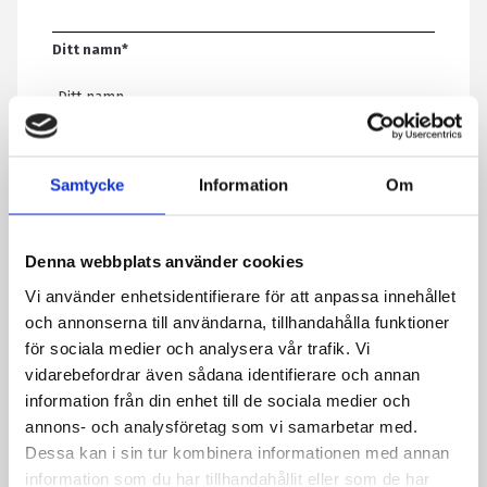
Ditt namn
*
E-post
*
Samtycke
Information
Om
Telefon
Denna webbplats använder cookies
Vi använder enhetsidentifierare för att anpassa innehållet
Meddelande
*
och annonserna till användarna, tillhandahålla funktioner
för sociala medier och analysera vår trafik. Vi
vidarebefordrar även sådana identifierare och annan
information från din enhet till de sociala medier och
Genom att skicka formuläret godkänner du att vi sparar
annons- och analysföretag som vi samarbetar med.
information om dig. Läs mer om hur vi behandlar dina
Dessa kan i sin tur kombinera informationen med annan
personuppgifter i vår integritetspolicy.
information som du har tillhandahållit eller som de har