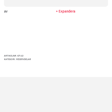
av
Expandera
ARTIKELNR:
671.43
KATEGORI:
RESERVDELAR