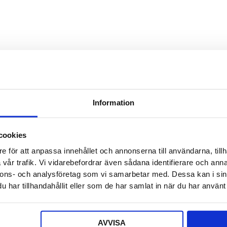
Detta f
Säljaren
Detta f
Offert a
Information
Ditt nam
cookies
e för att anpassa innehållet och annonserna till användarna, tillh
E-post
*
vår trafik. Vi vidarebefordrar även sådana identifierare och anna
nnons- och analysföretag som vi samarbetar med. Dessa kan i sin
har tillhandahållit eller som de har samlat in när du har använt 
Telefon
AVVISA