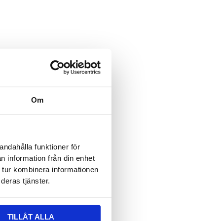
ält är dolt när formuläret visas
 epost
ält är dolt när formuläret visas
vser:
Om
n
*
andahålla funktioner för
n information från din enhet
 tur kombinera informationen
deras tjänster.
TILLÅT ALLA