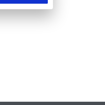
nde
*
 skicka formuläret godkänner du att vi
formation om dig. Läs mer om hur vi
dina personuppgifter i vår
policy.
A