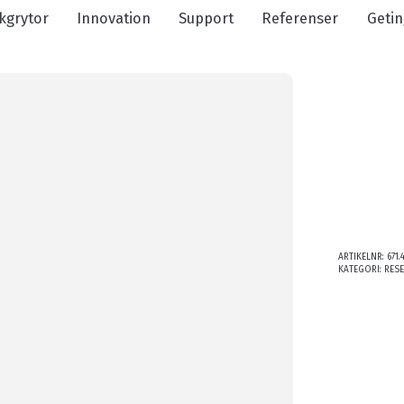
kgrytor
Innovation
Support
Referenser
Getin
ARTIKELNR:
671.
KATEGORI:
RES