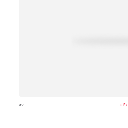
av
Ex