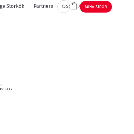
ge Storkök
Partners
0
SÖK
MINA SIDOR
47
ERVDELAR