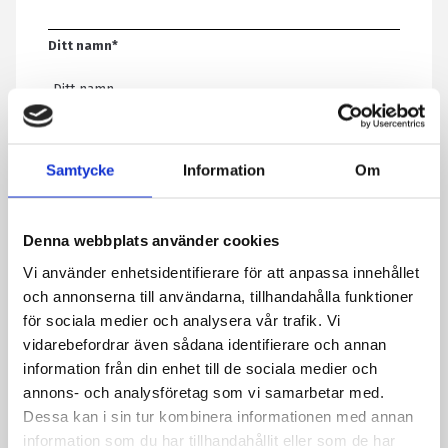
Ditt namn
*
E-post
*
Samtycke
Information
Om
Telefon
Denna webbplats använder cookies
Vi använder enhetsidentifierare för att anpassa innehållet
Meddelande
*
och annonserna till användarna, tillhandahålla funktioner
för sociala medier och analysera vår trafik. Vi
vidarebefordrar även sådana identifierare och annan
information från din enhet till de sociala medier och
Genom att skicka formuläret godkänner du att vi sparar
annons- och analysföretag som vi samarbetar med.
information om dig. Läs mer om hur vi behandlar dina
Dessa kan i sin tur kombinera informationen med annan
personuppgifter i vår integritetspolicy.
information som du har tillhandahållit eller som de har