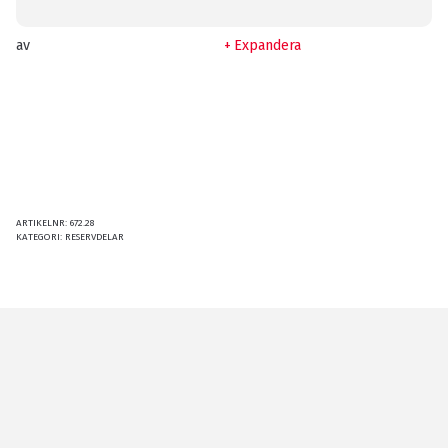
av
Expandera
ARTIKELNR:
672.28
KATEGORI:
RESERVDELAR