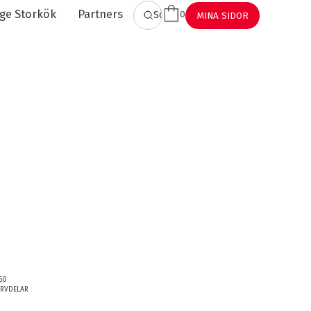
ge Storkök
Partners
0
SÖK
MINA SIDOR
.50
ERVDELAR