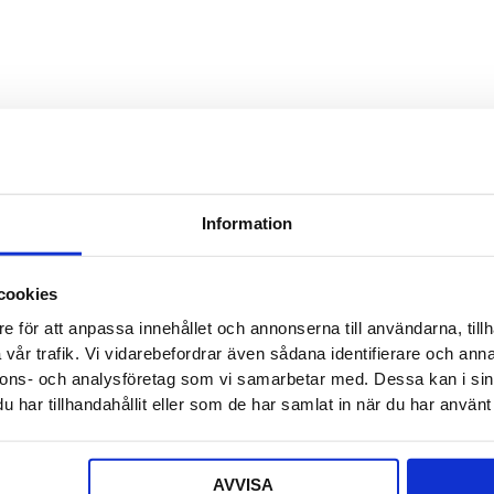
Detta f
Säljaren
Detta f
Offert a
Information
Ditt nam
cookies
e för att anpassa innehållet och annonserna till användarna, tillh
E-post
*
vår trafik. Vi vidarebefordrar även sådana identifierare och anna
nnons- och analysföretag som vi samarbetar med. Dessa kan i sin
har tillhandahållit eller som de har samlat in när du har använt 
Telefon
AVVISA