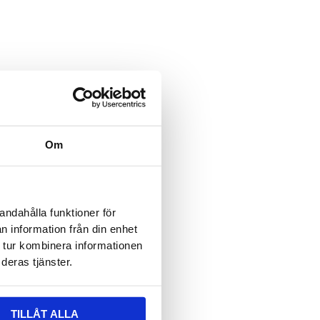
ält är dolt när formuläret visas
 epost
ält är dolt när formuläret visas
vser:
Om
n
*
andahålla funktioner för
n information från din enhet
 tur kombinera informationen
deras tjänster.
TILLÅT ALLA