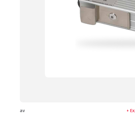
av
Ex