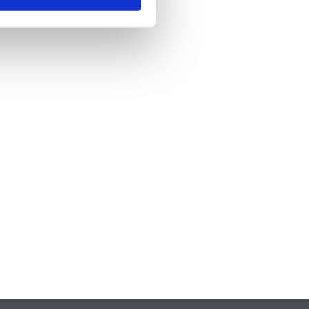
nde
*
 skicka formuläret godkänner du att vi
formation om dig. Läs mer om hur vi
dina personuppgifter i vår
policy.
A