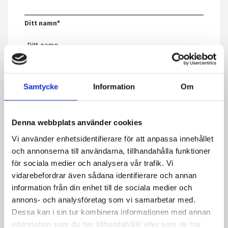
Ditt namn
*
E-post
*
Samtycke
Information
Om
Telefon
Denna webbplats använder cookies
Vi använder enhetsidentifierare för att anpassa innehållet
Meddelande
*
och annonserna till användarna, tillhandahålla funktioner
för sociala medier och analysera vår trafik. Vi
vidarebefordrar även sådana identifierare och annan
information från din enhet till de sociala medier och
Genom att skicka formuläret godkänner du att vi sparar
annons- och analysföretag som vi samarbetar med.
information om dig. Läs mer om hur vi behandlar dina
Dessa kan i sin tur kombinera informationen med annan
personuppgifter i vår integritetspolicy.
information som du har tillhandahållit eller som de har