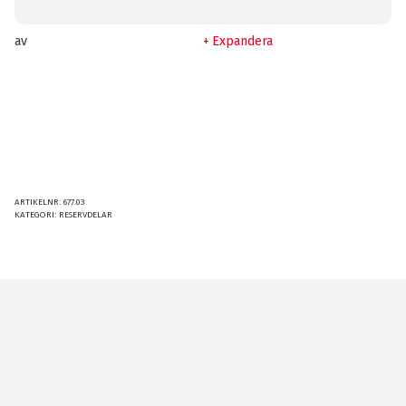
av
Expandera
ARTIKELNR:
677.03
KATEGORI:
RESERVDELAR