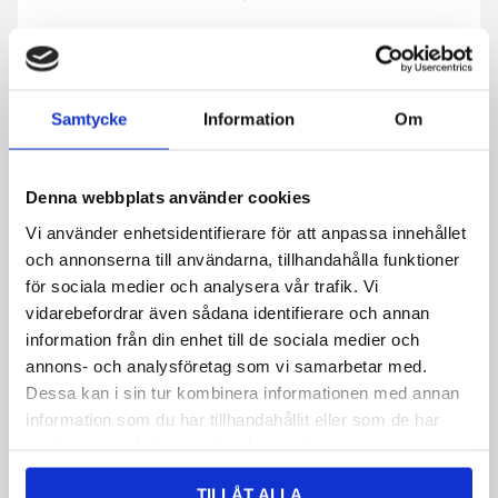
Phone
Detta fält används för valideringsändamål och
Samtycke
Information
Om
ska lämnas oförändrat.
Detta fält är dolt när formuläret visas
Denna webbplats använder cookies
Säljaren epost
Vi använder enhetsidentifierare för att anpassa innehållet
och annonserna till användarna, tillhandahålla funktioner
för sociala medier och analysera vår trafik. Vi
Detta fält är dolt när formuläret visas
vidarebefordrar även sådana identifierare och annan
Offert avser:
information från din enhet till de sociala medier och
annons- och analysföretag som vi samarbetar med.
Dessa kan i sin tur kombinera informationen med annan
Ditt namn
*
information som du har tillhandahållit eller som de har
samlat in när du har använt deras tjänster.
TILLÅT ALLA
E-post
*