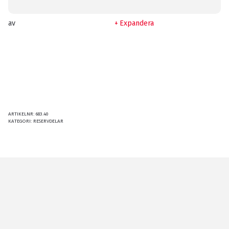
av
Expandera
ARTIKELNR:
683.40
KATEGORI:
RESERVDELAR