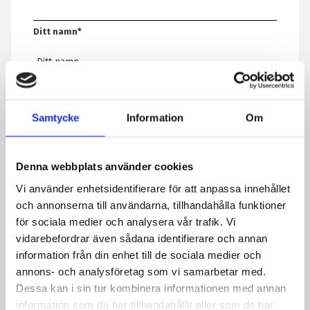
Ditt namn
*
E-post
*
Samtycke
Information
Om
Telefon
Denna webbplats använder cookies
Vi använder enhetsidentifierare för att anpassa innehållet
Meddelande
*
och annonserna till användarna, tillhandahålla funktioner
för sociala medier och analysera vår trafik. Vi
vidarebefordrar även sådana identifierare och annan
information från din enhet till de sociala medier och
Genom att skicka formuläret godkänner du att vi sparar
annons- och analysföretag som vi samarbetar med.
information om dig. Läs mer om hur vi behandlar dina
Dessa kan i sin tur kombinera informationen med annan
personuppgifter i vår integritetspolicy.
information som du har tillhandahållit eller som de har