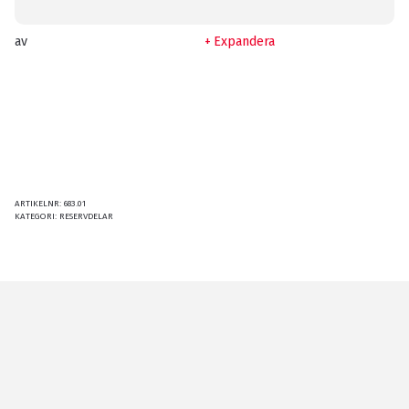
av
Expandera
ARTIKELNR:
683.01
KATEGORI:
RESERVDELAR