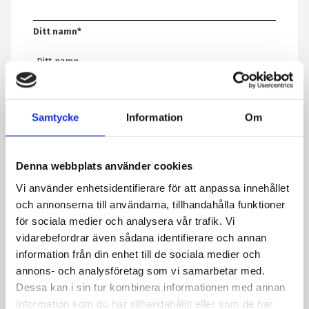
Ditt namn
*
E-post
*
Samtycke
Information
Om
Telefon
Denna webbplats använder cookies
Vi använder enhetsidentifierare för att anpassa innehållet
Meddelande
*
och annonserna till användarna, tillhandahålla funktioner
för sociala medier och analysera vår trafik. Vi
vidarebefordrar även sådana identifierare och annan
information från din enhet till de sociala medier och
Genom att skicka formuläret godkänner du att vi sparar
annons- och analysföretag som vi samarbetar med.
information om dig. Läs mer om hur vi behandlar dina
Dessa kan i sin tur kombinera informationen med annan
personuppgifter i vår integritetspolicy.
information som du har tillhandahållit eller som de har