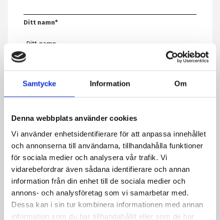
Ditt namn
*
E-post
*
Samtycke
Information
Om
Telefon
Denna webbplats använder cookies
Vi använder enhetsidentifierare för att anpassa innehållet
Meddelande
*
och annonserna till användarna, tillhandahålla funktioner
för sociala medier och analysera vår trafik. Vi
vidarebefordrar även sådana identifierare och annan
information från din enhet till de sociala medier och
Genom att skicka formuläret godkänner du att vi sparar
annons- och analysföretag som vi samarbetar med.
information om dig. Läs mer om hur vi behandlar dina
Dessa kan i sin tur kombinera informationen med annan
personuppgifter i vår integritetspolicy.
information som du har tillhandahållit eller som de har