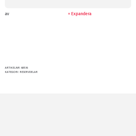
av
Expandera
ARTIKELNR:
685.16
KATEGORI:
RESERVDELAR