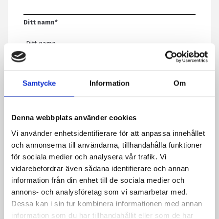
Ditt namn
*
E-post
*
Samtycke
Information
Om
Telefon
Denna webbplats använder cookies
Vi använder enhetsidentifierare för att anpassa innehållet
Meddelande
*
och annonserna till användarna, tillhandahålla funktioner
för sociala medier och analysera vår trafik. Vi
vidarebefordrar även sådana identifierare och annan
information från din enhet till de sociala medier och
Genom att skicka formuläret godkänner du att vi sparar
annons- och analysföretag som vi samarbetar med.
information om dig. Läs mer om hur vi behandlar dina
Dessa kan i sin tur kombinera informationen med annan
personuppgifter i vår integritetspolicy.
information som du har tillhandahållit eller som de har