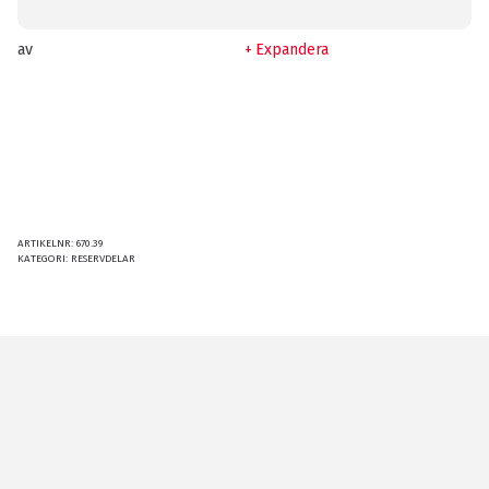
av
Expandera
ARTIKELNR:
670.39
KATEGORI:
RESERVDELAR