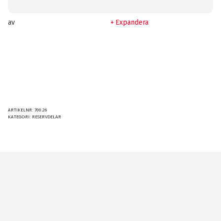
av
Expandera
ARTIKELNR:
700.26
KATEGORI:
RESERVDELAR