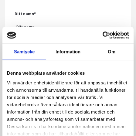
Ditt namn
*
E-post
*
Samtycke
Information
Om
Telefon
Denna webbplats använder cookies
Vi använder enhetsidentifierare för att anpassa innehållet
Meddelande
*
och annonserna till användarna, tillhandahålla funktioner
för sociala medier och analysera vår trafik. Vi
vidarebefordrar även sådana identifierare och annan
information från din enhet till de sociala medier och
Genom att skicka formuläret godkänner du att vi sparar
annons- och analysföretag som vi samarbetar med.
information om dig. Läs mer om hur vi behandlar dina
Dessa kan i sin tur kombinera informationen med annan
personuppgifter i vår integritetspolicy.
information som du har tillhandahållit eller som de har