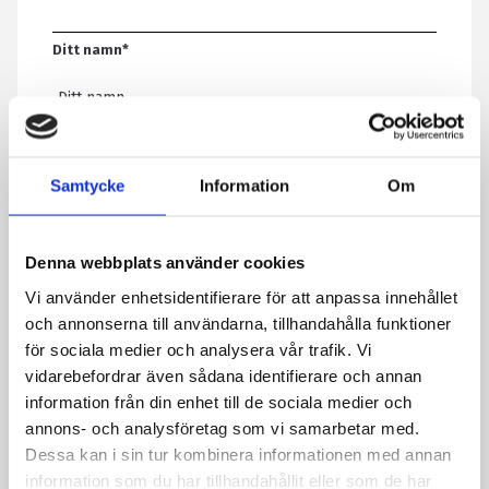
Ditt namn
*
E-post
*
Samtycke
Information
Om
Telefon
Denna webbplats använder cookies
Vi använder enhetsidentifierare för att anpassa innehållet
Meddelande
*
och annonserna till användarna, tillhandahålla funktioner
för sociala medier och analysera vår trafik. Vi
vidarebefordrar även sådana identifierare och annan
information från din enhet till de sociala medier och
Genom att skicka formuläret godkänner du att vi sparar
annons- och analysföretag som vi samarbetar med.
information om dig. Läs mer om hur vi behandlar dina
Dessa kan i sin tur kombinera informationen med annan
personuppgifter i vår integritetspolicy.
information som du har tillhandahållit eller som de har