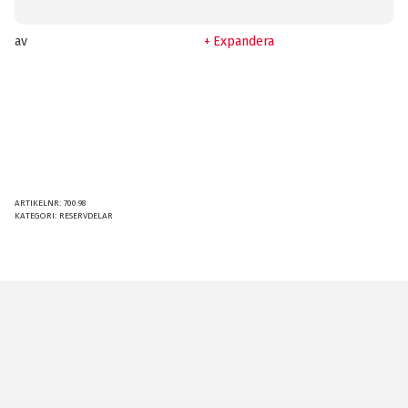
av
Expandera
ARTIKELNR:
700.98
KATEGORI:
RESERVDELAR