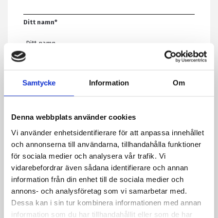
Ditt namn
*
E-post
*
Samtycke
Information
Om
Telefon
Denna webbplats använder cookies
Vi använder enhetsidentifierare för att anpassa innehållet
Meddelande
*
och annonserna till användarna, tillhandahålla funktioner
för sociala medier och analysera vår trafik. Vi
vidarebefordrar även sådana identifierare och annan
information från din enhet till de sociala medier och
Genom att skicka formuläret godkänner du att vi sparar
annons- och analysföretag som vi samarbetar med.
information om dig. Läs mer om hur vi behandlar dina
Dessa kan i sin tur kombinera informationen med annan
personuppgifter i vår integritetspolicy.
information som du har tillhandahållit eller som de har