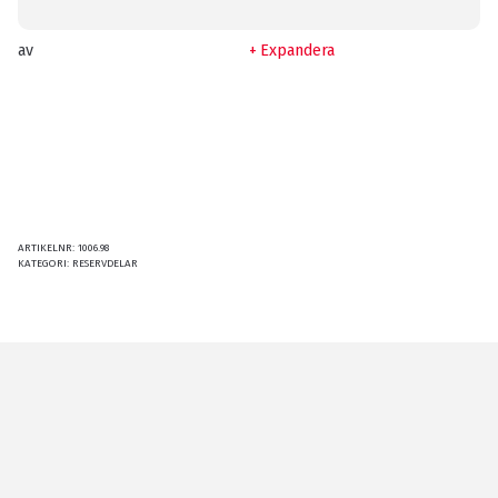
av
Expandera
ARTIKELNR:
1006.98
KATEGORI:
RESERVDELAR