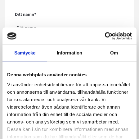
Ditt namn
*
E-post
*
Samtycke
Information
Om
Telefon
Denna webbplats använder cookies
Vi använder enhetsidentifierare för att anpassa innehållet
Meddelande
*
och annonserna till användarna, tillhandahålla funktioner
för sociala medier och analysera vår trafik. Vi
vidarebefordrar även sådana identifierare och annan
information från din enhet till de sociala medier och
Genom att skicka formuläret godkänner du att vi sparar
annons- och analysföretag som vi samarbetar med.
information om dig. Läs mer om hur vi behandlar dina
Dessa kan i sin tur kombinera informationen med annan
personuppgifter i vår integritetspolicy.
information som du har tillhandahållit eller som de har