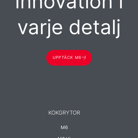
Innovation i
varje detalj
UPPTÄCK M6
KOKGRYTOR
M6