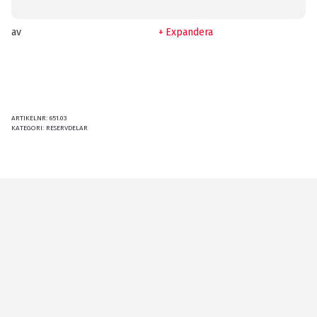
av
Expandera
ARTIKELNR:
651.03
KATEGORI:
RESERVDELAR