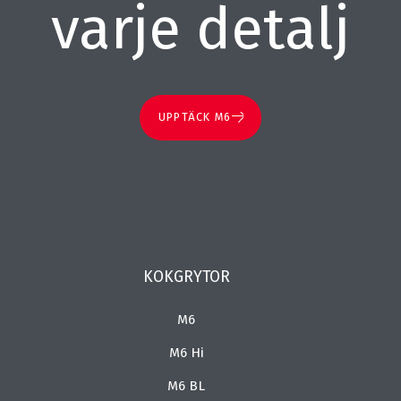
varje detalj
UPPTÄCK M6
KOKGRYTOR
M6
M6 Hi
M6 BL