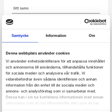
E-post
*
Samtycke
Information
Om
Telefon
Denna webbplats använder cookies
Meddelande
*
Vi använder enhetsidentifierare för att anpassa innehållet
och annonserna till användarna, tillhandahålla funktioner
för sociala medier och analysera vår trafik. Vi
vidarebefordrar även sådana identifierare och annan
Genom att skicka formuläret godkänner du att vi sparar
information från din enhet till de sociala medier och
information om dig. Läs mer om hur vi behandlar dina
annons- och analysföretag som vi samarbetar med.
personuppgifter i vår integritetspolicy.
Dessa kan i sin tur kombinera informationen med annan
CAPTCHA
information som du har tillhandahållit eller som de har
samlat in när du har använt deras tjänster.