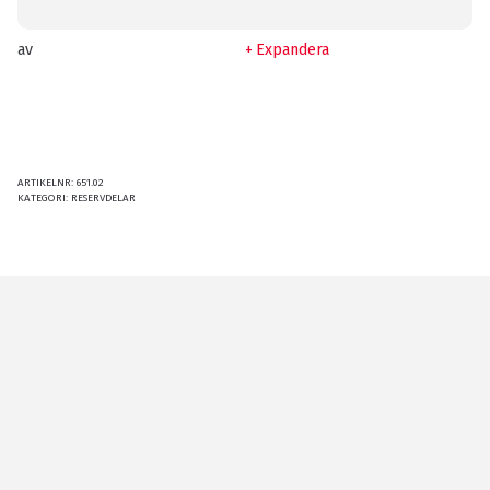
av
Expandera
ARTIKELNR:
651.02
KATEGORI:
RESERVDELAR