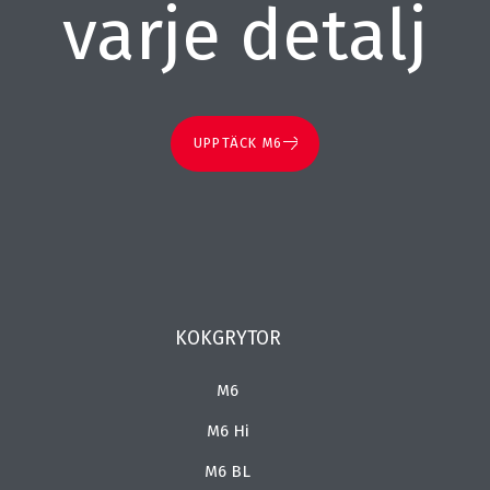
varje detalj
UPPTÄCK M6
KOKGRYTOR
M6
M6 Hi
M6 BL