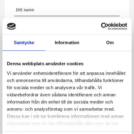
E-post
*
Samtycke
Information
Om
Telefon
Denna webbplats använder cookies
Meddelande
*
Vi använder enhetsidentifierare för att anpassa innehållet
och annonserna till användarna, tillhandahålla funktioner
för sociala medier och analysera vår trafik. Vi
vidarebefordrar även sådana identifierare och annan
Genom att skicka formuläret godkänner du att vi sparar
information från din enhet till de sociala medier och
information om dig. Läs mer om hur vi behandlar dina
annons- och analysföretag som vi samarbetar med.
personuppgifter i vår integritetspolicy.
Dessa kan i sin tur kombinera informationen med annan
CAPTCHA
information som du har tillhandahållit eller som de har
samlat in när du har använt deras tjänster.