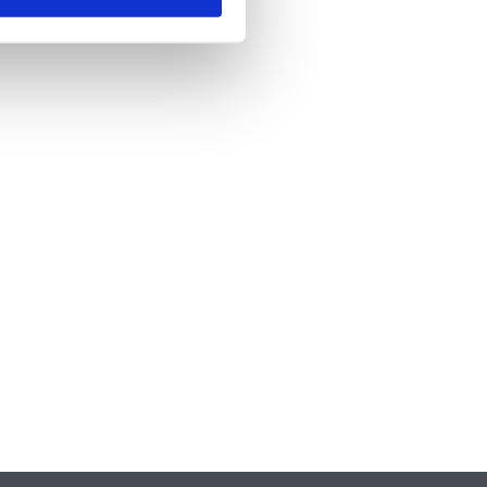
nde
*
 skicka formuläret godkänner du att vi
formation om dig. Läs mer om hur vi
dina personuppgifter i vår
policy.
A