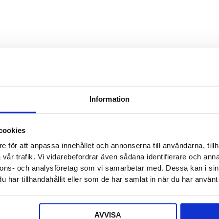
Detta f
Säljaren
Detta f
Offert a
Information
Ditt nam
cookies
e för att anpassa innehållet och annonserna till användarna, tillh
E-post
*
vår trafik. Vi vidarebefordrar även sådana identifierare och anna
nnons- och analysföretag som vi samarbetar med. Dessa kan i sin
har tillhandahållit eller som de har samlat in när du har använt 
Telefon
AVVISA