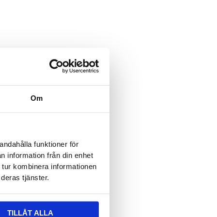
ält är dolt när formuläret visas
 epost
ält är dolt när formuläret visas
vser:
Om
n
*
andahålla funktioner för
n information från din enhet
 tur kombinera informationen
deras tjänster.
TILLÅT ALLA