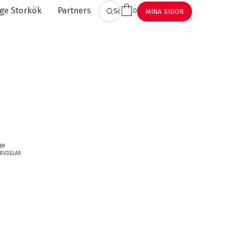
ge Storkök
Partners
0
SÖK
MINA SIDOR
89
ERVDELAR