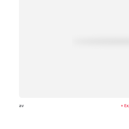
av
Ex