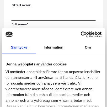
Offert avser:
Ditt namn
*
E-post
*
Samtycke
Information
Om
Telefon
Denna webbplats använder cookies
Vi använder enhetsidentifierare för att anpassa innehållet
och annonserna till användarna, tillhandahålla funktioner
Meddelande
*
för sociala medier och analysera vår trafik. Vi
vidarebefordrar även sådana identifierare och annan
information från din enhet till de sociala medier och
annons- och analysföretag som vi samarbetar med.
Genom att skicka formuläret godkänner du att vi sparar
Dessa kan i sin tur kombinera informationen med annan