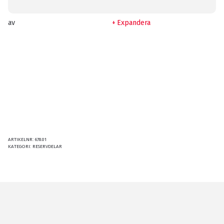
av
Expandera
ARTIKELNR:
678.01
KATEGORI:
RESERVDELAR