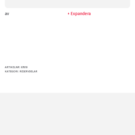
av
Expandera
ARTIKELNR:
678.10
KATEGORI:
RESERVDELAR