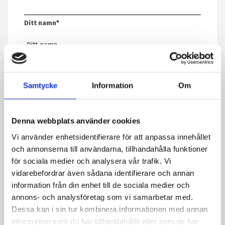
Ditt namn
*
E-post
*
Samtycke
Information
Om
Telefon
Denna webbplats använder cookies
Vi använder enhetsidentifierare för att anpassa innehållet
Meddelande
*
och annonserna till användarna, tillhandahålla funktioner
för sociala medier och analysera vår trafik. Vi
vidarebefordrar även sådana identifierare och annan
information från din enhet till de sociala medier och
Genom att skicka formuläret godkänner du att vi sparar
annons- och analysföretag som vi samarbetar med.
information om dig. Läs mer om hur vi behandlar dina
Dessa kan i sin tur kombinera informationen med annan
personuppgifter i vår integritetspolicy.
information som du har tillhandahållit eller som de har