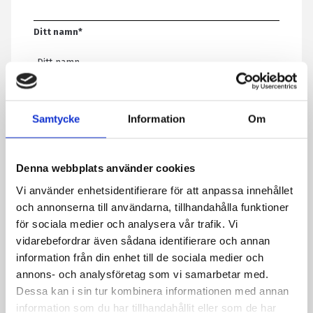
Ditt namn
*
E-post
*
Samtycke
Information
Om
Telefon
Denna webbplats använder cookies
Vi använder enhetsidentifierare för att anpassa innehållet
Meddelande
*
och annonserna till användarna, tillhandahålla funktioner
för sociala medier och analysera vår trafik. Vi
vidarebefordrar även sådana identifierare och annan
information från din enhet till de sociala medier och
Genom att skicka formuläret godkänner du att vi sparar
annons- och analysföretag som vi samarbetar med.
information om dig. Läs mer om hur vi behandlar dina
Dessa kan i sin tur kombinera informationen med annan
personuppgifter i vår integritetspolicy.
information som du har tillhandahållit eller som de har