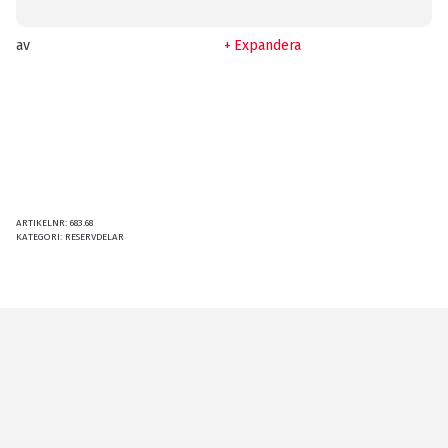
av
Expandera
ARTIKELNR:
683.68
KATEGORI:
RESERVDELAR